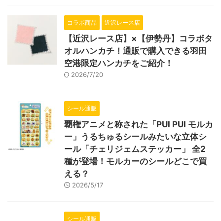
コラボ商品
近沢レース店
【近沢レース店】×【伊勢丹】コラボタ
オルハンカチ！通販で購入できる羽田
空港限定ハンカチをご紹介！
2026/7/20
シール通販
覇権アニメと称された「PUI PUI モルカ
ー」うるちゅるシールみたいな立体シ
ール「チェリジェムステッカー」 全2
種が登場！モルカーのシールどこで買
える？
2026/5/17
シール通販