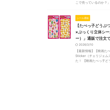
こで売っているのか？」「
シール通販
【たべっ子どうぶつ
×ぷっくり立体シール「
ー）」通販で注文
2026/3/10
【最新情報】【映画たべ
Sticker（チェリジ
た！ 【映画たべっ子どう 