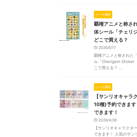
シール通販
覇権アニメと称され
体シール「チェリジ
どこで買える？
2026/5/17
覇権アニメと称された「
ル「Cherigem St
こで買える？ ...
シール通販
【サンリオキャラク
10種)予約できま
できます！
2026/4/28
【サンリオキャラクターズ
できます！ 人気のサン